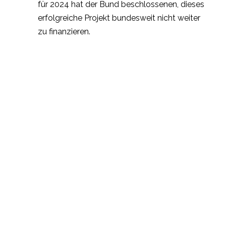
für 2024 hat der Bund beschlossenen, dieses
erfolgreiche Projekt bundesweit nicht weiter
zu finanzieren.
MIGRATION E.V.
Vaasastr. 43a; 24109 Kiel-Mettenhof
Telefon: +49 (0) 431 / 26 04 01 18
Telefax: +49 (0) 431 / 26 04 01 19
E-MAIL: