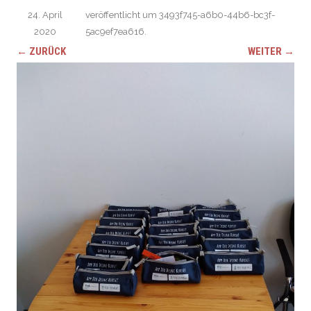
24. April
veröffentlicht
um
3493f745-a6b0-44b6-bc3f-
2020
5ac9ef7ea616
.
← ZURÜCK
WEITER →