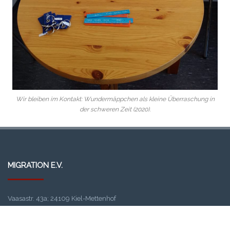
Wir bleiben im Kontakt: Wundermäppchen als kleine Überraschung in
der schweren Zeit (2020).
MIGRATION E.V.
Vaasastr. 43a; 24109 Kiel-Mettenhof
Telefon: +49 (0) 431 / 26 04 01 18
Telefax: +49 (0) 431 / 26 04 01 19